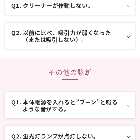
コメット電機サービスセンター
クリーナーが作動しない。
0120-2171-00
※ 受付時間 月曜～金曜 9:00～17:00
コメット電機サービスセンター
以前に比べ、吸引力が弱くなった
土曜・日曜・祝日を除く
（または吸引しない）。
0120-2171-00
付属品単体での修理の場合、故障内容や症状により
※ 受付時間 月曜～金曜 9:00～17:00
お預かりする部品が異なります。付属品単体での修
土曜・日曜・祝日を除く
理をご希望される場合は、上記フリーダイヤルへご
その他の診断
相談ください。
付属品単体での修理の場合、故障内容や症状により
コメット電機サービスセンター
本体の点検を含めて修理をご希望される
お預かりする部品が異なります。付属品単体での修
0120-2171-00
理をご希望される場合は、上記フリーダイヤルへご
場合
は、以下より修理のお申し込み手続きへお進み
相談ください。
ください。
本体電源を入れると”ブーン”と唸る
※ 受付時間 月曜～金曜 9:00～17:00
ような音がする。
本体の点検を含めて修理をご希望される
土曜・日曜・祝日を除く
場合
は、以下より修理のお申し込み手続きへお進み
コメット電機サービスセンター
付属品単体での修理の場合、故障内容や症状により
ください。
0120-2171-00
お預かりする部品が異なります。付属品単体での修
蛍光灯ランプが点灯しない。
理をご希望される場合は、上記フリーダイヤルへご