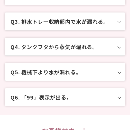
コメット電機サービスセンター
相談ください。
※ 受付時間 月曜～金曜 9:00～17:00
土曜・日曜・祝日を除く
0120-2171-00
本体の点検を含めて修理をご希望される
排水トレー収納部内で水が漏れる。
場合
※ 受付時間 月曜～金曜 9:00～17:00
は、以下より修理のお申し込み手続きへお進み
付属品単体での修理の場合、故障内容や症状により
土曜・日曜・祝日を除く
ください。
お預かりする部品が異なります。付属品単体での修
理をご希望される場合は、上記フリーダイヤルへご
相談ください。
付属品単体での修理の場合、故障内容や症状により
タンクフタから蒸気が漏れる。
お預かりする部品が異なります。付属品単体での修
本体の点検を含めて修理をご希望される
理をご希望される場合は、上記フリーダイヤルへご
場合
相談ください。
は、以下より修理のお申し込み手続きへお進み
機械下より水が漏れる。
ください。
本体の点検を含めて修理をご希望される
場合
は、以下より修理のお申し込み手続きへお進み
ください。
「99」表示が出る。