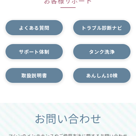
お客様サポート
よくある質問
トラブル診断ナビ
コメット電機サービスセンター
サポート体制
タンク洗浄
0120-2171-00
※ 受付時間 月曜～金曜 9:00～17:00
土曜・日曜・祝日を除く
取扱説明書
あんしん10検
付属品単体での修理の場合、故障内容や症状により
お預かりする部品が異なります。付属品単体での修
理をご希望される場合は、上記フリーダイヤルへご
相談ください。
お問い合わせ
本体の点検を含めて修理をご希望される
場合
は、以下より修理のお申し込み手続きへお進み
マシンのメンテナンスやご使用方法に関するお問い合わせ