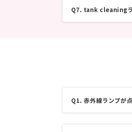
tank clea
赤外線ランプが