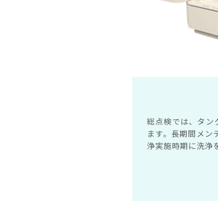
総点検では、タン
ます。長期間メン
浄実施時期に洗浄